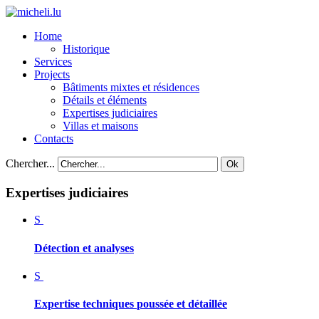
Home
Historique
Services
Projects
Bâtiments mixtes et résidences
Détails et éléments
Expertises judiciaires
Villas et maisons
Contacts
Chercher...
Ok
Expertises
judiciaires
Détection
et
analyses
Expertise
techniques
poussée
et
détaillée