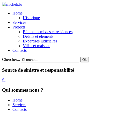
Home
Historique
Services
Projects
Bâtiments mixtes et résidences
Détails et éléments
Expertises judiciaires
Villas et maisons
Contacts
Chercher...
Ok
Source
de
sinistre
et
responsabilité
Qui sommes nous ?
Home
Services
Contacts