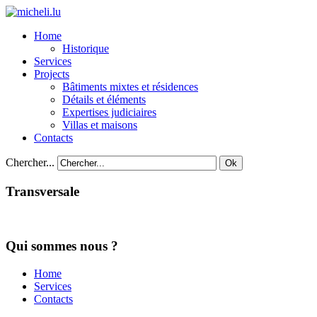
Home
Historique
Services
Projects
Bâtiments mixtes et résidences
Détails et éléments
Expertises judiciaires
Villas et maisons
Contacts
Chercher...
Ok
Transversale
Qui sommes nous ?
Home
Services
Contacts