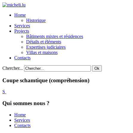
Home
Historique
Services
Projects
Bâtiments mixtes et résidences
Détails et éléments
Expertises judiciaires
Villas et maisons
Contacts
Chercher...
Ok
Coupe
schamtique
(compréhension)
Qui sommes nous ?
Home
Services
Contacts