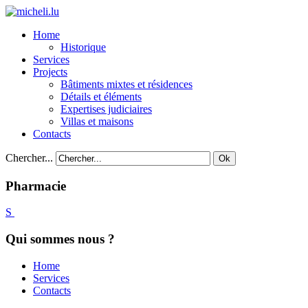
Home
Historique
Services
Projects
Bâtiments mixtes et résidences
Détails et éléments
Expertises judiciaires
Villas et maisons
Contacts
Chercher...
Ok
Pharmacie
Qui sommes nous ?
Home
Services
Contacts